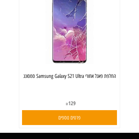
‏החלפת פאנל אחורי Samsung Galaxy S21 Ultra סמסונג
129
₪