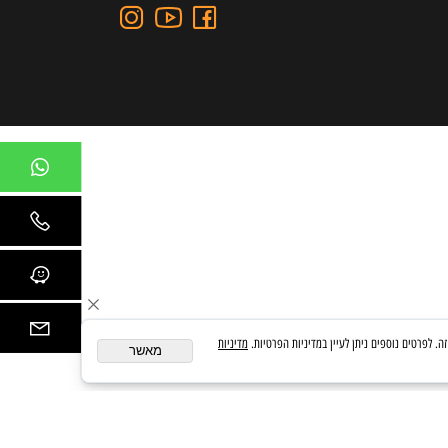
כתובת: כצנלסון 109, גבעתיים