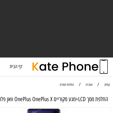
דף הבית
מעבד
/
/
מעבדה
החלפת מסכים
ריים OnePlus OnePlus X וואן פלוס