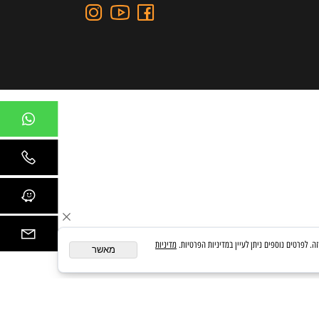
כתובת: כצנלסון 109, גבעתיים