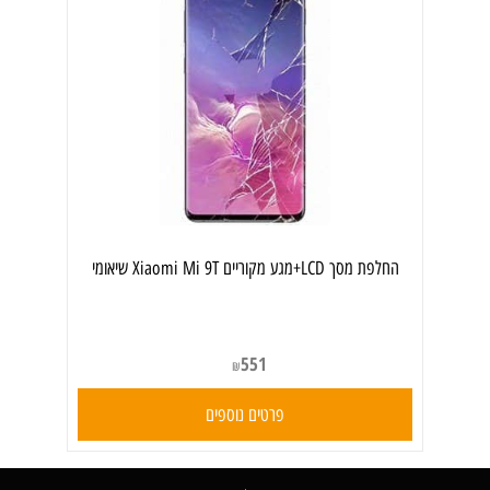
החלפת מסך LCD+מגע מקוריים Xiaomi Mi 9T שיאומי
551
₪