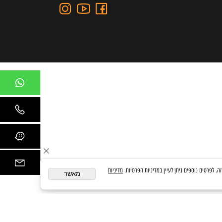
כתובת: כצנלסון 109, גבעתיים