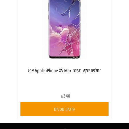
‏החלפת שקע טעינה Apple iPhone XS Max אפל
346
₪